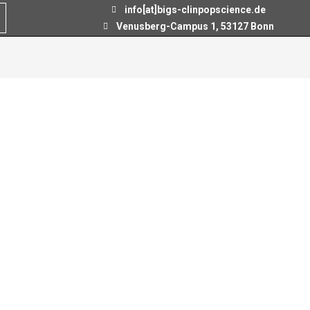
info[at]bigs-clinpopscience.de
Venusberg-Campus 1, 53127 Bonn
 Bourauel