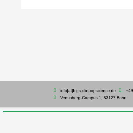
info[at]bigs-clinpopscience.de
+49
Venusberg-Campus 1, 53127 Bonn